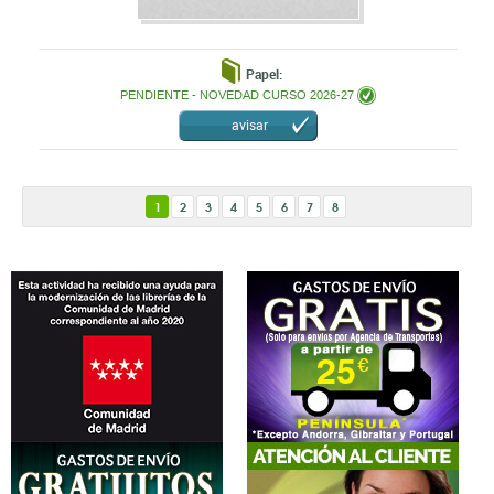
Papel:
PENDIENTE - NOVEDAD CURSO 2026-27
avisar
1
2
3
4
5
6
7
8