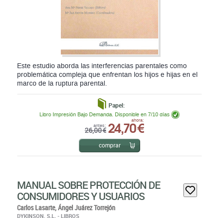
Este estudio aborda las interferencias parentales como
problemática compleja que enfrentan los hijos e hijas en el
marco de la ruptura parental.
Papel:
Libro Impresión Bajo Demanda. Disponible en 7/10 días
24,70 €
ahora:
antes:
26,00 €
comprar
MANUAL SOBRE PROTECCIÓN DE
CONSUMIDORES Y USUARIOS
Carlos Lasarte,
Ángel Juárez Torrejón
DYKINSON, S.L. - LIBROS
EDICIÓN: 17ª - 2026