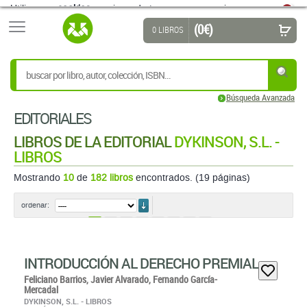
(0 €)
0 LIBROS
Búsqueda Avanzada
EDITORIALES
LIBROS DE LA EDITORIAL
DYKINSON, S.L. -
LIBROS
Mostrando
10
de
182 libros
encontrados. (19 páginas)
ordenar
ordenar:
1
2
3
4
5
6
7
8
INTRODUCCIÓN AL DERECHO PREMIAL
Feliciano Barrios,
Javier Alvarado,
Fernando García-
Mercadal
DYKINSON, S.L. - LIBROS
EDICIÓN: 1ª - 2023