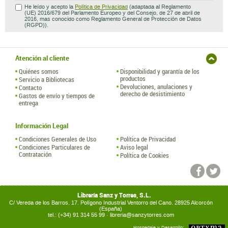
He leído y acepto la
Política de Privacidad
(adaptada al Reglamento
(UE) 2016/679 del Parlamento Europeo y del Consejo, de 27 de abril de
2016, mas conocido como Reglamento General de Protección de Datos
(RGPD)).
Atención al cliente
Quiénes somos
Disponibilidad y garantía de los
productos
Servicio a Bibliotecas
Devoluciones, anulaciones y
Contacto
derecho de desistimiento
Gastos de envío y tiempos de
entrega
Información Legal
Condiciones Generales de Uso
Política de Privacidad
Condiciones Particulares de
Aviso legal
Contratación
Política de Cookies
Librería Sanz y Torres, S.L.
C/ Vereda de los Barros, 17. Polígono Industrial Ventorro del Cano. 28925 Alcorcón
(España)
tel.: (+34) 91 314 55 99 ·
libreria@sanzytorres.com
Hospedaje y Desarrollo: