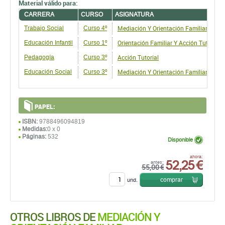
Material válido para:
CARRERA
CURSO
ASIGNATURA
Mediación Y Orientación Familiar
Trabajo Social
Curso 4º
Orientación Familiar Y Acción Tutorial
Educación Infantil
Curso 1º
Acción Tutorial
Pedagogía
Curso 3º
Mediación Y Orientación Familiar
Educación Social
Curso 3º
PAPEL:
ISBN:
9788496094819
Medidas:
0 x 0
Páginas:
532
Disponible
52,25 €
ahora:
antes:
55,00 €
comprar
und.
OTROS LIBROS DE
MEDIACIÓN Y