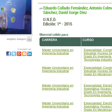
Eduardo Collado Fernández
Antonio Colm
,
por
Sánchez
David Gorge Diez
,
U.N.E.D.
Edición:
1ª - 2015
Material válido para:
ampliar imagen
CARRERA
CURSO
Compartir en:
Máster Universitario en
Especialidad: Const
Ingeniería Industrial
Industrial (Acceso D
Grado En Ingeniería
Tecnologías Industri
Máster Universitario en
Especialidad: Const
Ingeniería Industrial
Industrial (Acceso D
Grado En Mecánica)
Máster Universitario en
Especialidad: Electr
Ingeniería Industrial
Automática (Acceso
Grado En Ingeniería
Tecnologías Industri
Máster Universitario en
Especialidad: Electr
Ingeniería Industrial
Automática (Acceso
Grado En Mecánica)