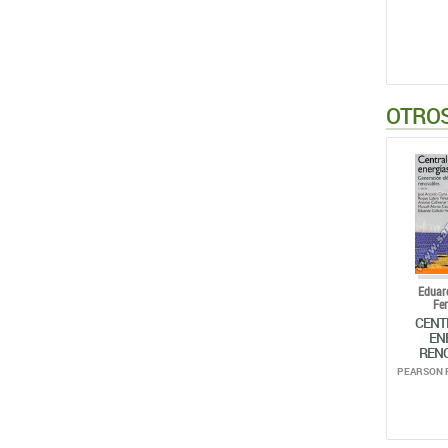
OTROS
Eduar
Fe
CENT
EN
REN
PEARSON 