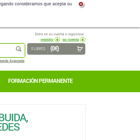
navegando consideramos que acepta su
Entre en su cuenta o regístrese.
registro
su cuenta
(0 €)
buscar
0 LIBROS
queda Avanzada
FORMACIÓN PERMANENTE
BUIDA,
EDES