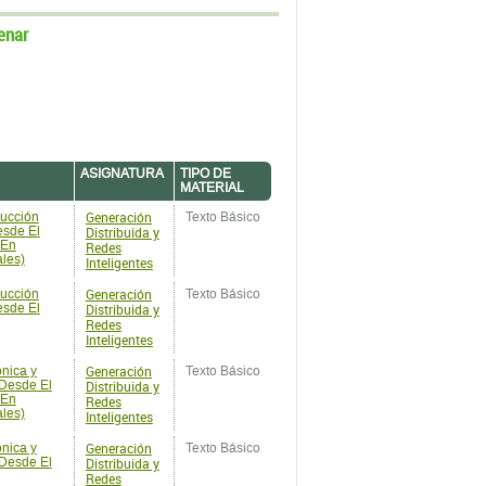
enar
ASIGNATURA
TIPO DE
MATERIAL
Generación
rucción
Texto Básico
esde El
Distribuida y
 En
Redes
ales)
Inteligentes
Generación
rucción
Texto Básico
esde El
Distribuida y
Redes
Inteligentes
Generación
ónica y
Texto Básico
 Desde El
Distribuida y
 En
Redes
ales)
Inteligentes
Generación
ónica y
Texto Básico
 Desde El
Distribuida y
Redes