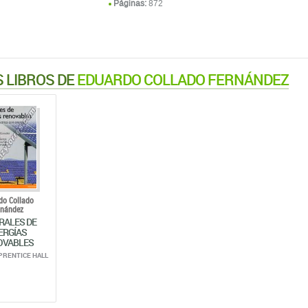
Páginas:
872
 LIBROS DE
EDUARDO COLLADO FERNÁNDEZ
do Collado
rnández
RALES DE
ERGÍAS
OVABLES
PRENTICE HALL