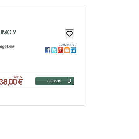
UMO Y
Compartir en:
rge Diez
38,00 €
ahora:
comprar