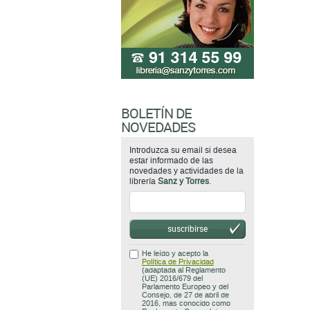
BOLETÍN DE
NOVEDADES
Introduzca su email si desea
estar informado de las
novedades y actividades de la
librería
Sanz y Torres
.
suscribirse
He leído y acepto la
Política de Privacidad
(adaptada al Reglamento
(UE) 2016/679 del
Parlamento Europeo y del
Consejo, de 27 de abril de
2016, mas conocido como