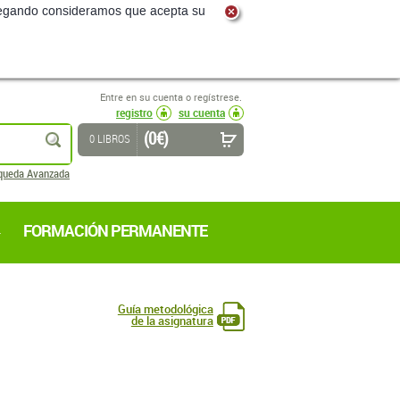
navegando consideramos que acepta su
Entre en su cuenta o regístrese.
registro
su cuenta
(0 €)
buscar
0 LIBROS
queda Avanzada
FORMACIÓN PERMANENTE
Guía metodológica
de la asignatura