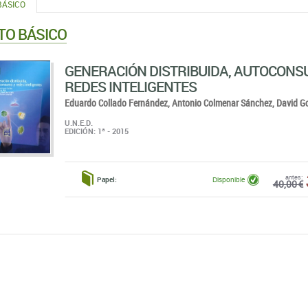
BÁSICO
TO BÁSICO
GENERACIÓN DISTRIBUIDA, AUTOCONS
REDES INTELIGENTES
Eduardo Collado Fernández,
Antonio Colmenar Sánchez,
David Go
U.N.E.D.
EDICIÓN: 1ª - 2015
antes:
Papel:
Disponible
40,00 €