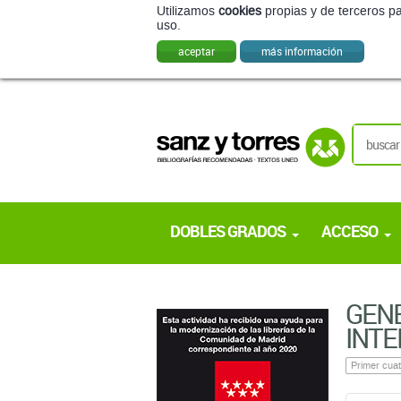
Utilizamos
cookies
propias y de terceros pa
uso.
aceptar
más información
DOBLES GRADOS
ACCESO
GENE
INTE
Primer cuat