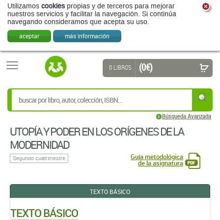
Utilizamos
cookies
propias y de terceros para mejorar
nuestros servicios y facilitar la navegación. Si continúa
navegando consideramos que acepta su uso.
aceptar
más información
(0 €)
0 LIBROS
Búsqueda Avanzada
UTOPÍA Y PODER EN LOS ORÍGENES DE LA
MODERNIDAD
Guía metodológica
Segundo cuatrimestre
de la asignatura
TEXTO BÁSICO
TEXTO BÁSICO