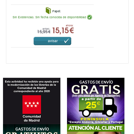
Papel:
Sin Existencias. Sin fecha conocida de disponibilidad
15,15 €
ahora:
antes:
15,95 €
avisar