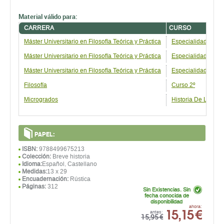
Material válido para:
CARRERA
CURSO
Máster Universitario en Filosofía Teórica y Práctica
Especialidad: Hist
Máster Universitario en Filosofía Teórica y Práctica
Especialidad: Filos
Máster Universitario en Filosofía Teórica y Práctica
Especialidad: Lógic
Filosofía
Curso 2º
Microgrados
Historia De La Filo
PAPEL:
ISBN:
9788499675213
Colección:
Breve historia
Idioma:
Español, Castellano
Medidas:
13 x 29
Encuadernación:
Rústica
Páginas:
312
Sin Existencias. Sin
fecha conocida de
disponibilidad
15,15 €
ahora:
antes:
15,95 €