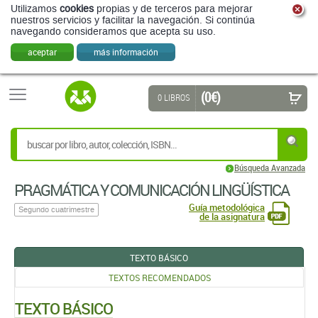
Utilizamos
cookies
propias y de terceros para mejorar
nuestros servicios y facilitar la navegación. Si continúa
navegando consideramos que acepta su uso.
aceptar
más información
(0 €)
0 LIBROS
Búsqueda Avanzada
PRAGMÁTICA Y COMUNICACIÓN LINGÜÍSTICA
Guía metodológica
Segundo cuatrimestre
de la asignatura
TEXTO BÁSICO
TEXTOS RECOMENDADOS
TEXTO BÁSICO