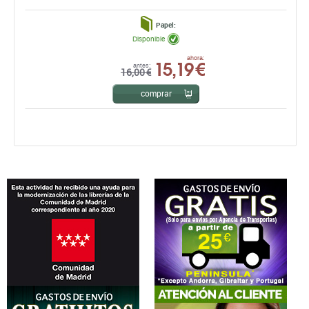
Papel:
Disponible
15,19 €
ahora:
antes:
16,00 €
comprar