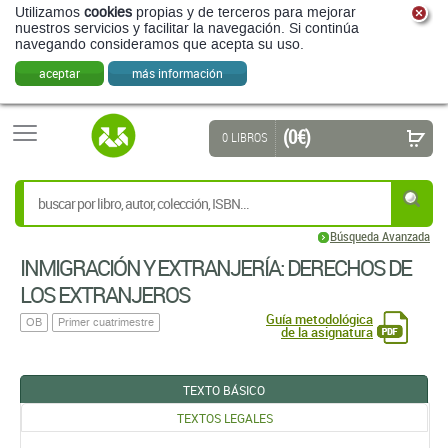
Utilizamos
cookies
propias y de terceros para mejorar
nuestros servicios y facilitar la navegación. Si continúa
navegando consideramos que acepta su uso.
aceptar
más información
(0 €)
0 LIBROS
Búsqueda Avanzada
INMIGRACIÓN Y EXTRANJERÍA: DERECHOS DE
LOS EXTRANJEROS
Guía metodológica
OB
Primer cuatrimestre
de la asignatura
TEXTO BÁSICO
TEXTOS LEGALES