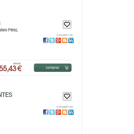
S
lero Pérez,
Compartir en:
55,43 €
ahora:
comprar
NTES
Compartir en: