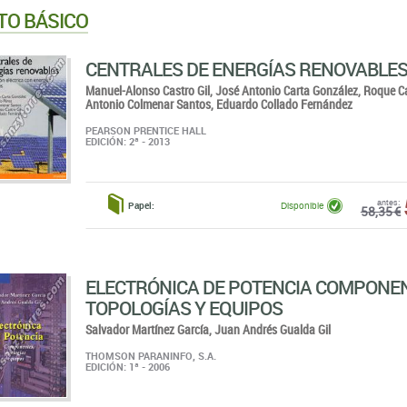
TO BÁSICO
CENTRALES DE ENERGÍAS RENOVABLE
Manuel-Alonso Castro Gil,
José Antonio Carta González,
Roque Ca
Antonio Colmenar Santos,
Eduardo Collado Fernández
PEARSON PRENTICE HALL
EDICIÓN: 2ª - 2013
antes:
Papel:
Disponible
58,35 €
ELECTRÓNICA DE POTENCIA COMPONE
TOPOLOGÍAS Y EQUIPOS
Salvador Martínez García,
Juan Andrés Gualda Gil
THOMSON PARANINFO, S.A.
EDICIÓN: 1ª - 2006