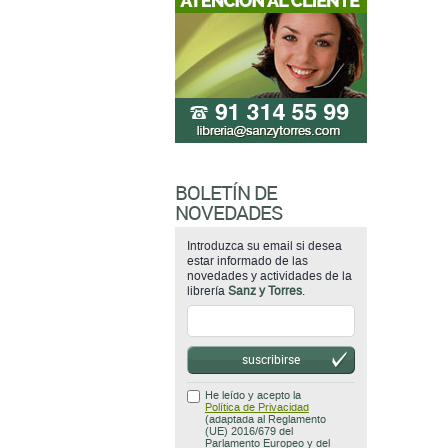
BOLETÍN DE
NOVEDADES
Introduzca su email si desea
estar informado de las
novedades y actividades de la
librería
Sanz y Torres
.
suscribirse
He leído y acepto la
Política de Privacidad
(adaptada al Reglamento
(UE) 2016/679 del
Parlamento Europeo y del