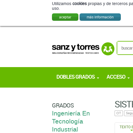
Utilizamos
cookies
propias y de terceros pa
uso.
aceptar
más información
DOBLES GRADOS
ACCESO
SIST
GRADOS
Ingeniería En
OT
Segu
Tecnología
TEXTO 
Industrial