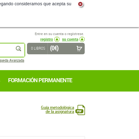
navegando consideramos que acepta su
Entre en su cuenta o regístrese.
registro
su cuenta
(0 €)
buscar
0 LIBROS
queda Avanzada
FORMACIÓN PERMANENTE
Guía metodológica
de la asignatura