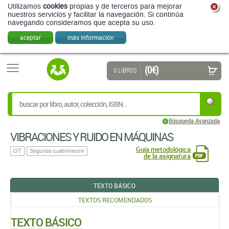
Utilizamos
cookies
propias y de terceros para mejorar
nuestros servicios y facilitar la navegación. Si continúa
navegando consideramos que acepta su uso.
aceptar
más información
(0 €)
0 LIBROS
Búsqueda Avanzada
VIBRACIONES Y RUIDO EN MÁQUINAS
Guía metodológica
OT
Segundo cuatrimestre
de la asignatura
TEXTO BÁSICO
TEXTOS RECOMENDADOS
TEXTO BÁSICO