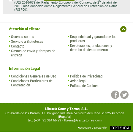
(UE) 2016/679 del Parlamento Europeo y del Consejo, de 27 de abril de
2016, mas conocido como Reglamento General de Protección de Datos
(RGPD)).
Atención al cliente
Quiénes somos
Disponibilidad y garantía de los
productos
Servicio a Bibliotecas
Devoluciones, anulaciones y
Contacto
derecho de desistimiento
Gastos de envío y tiempos de
entrega
Información Legal
Condiciones Generales de Uso
Política de Privacidad
Condiciones Particulares de
Aviso legal
Contratación
Política de Cookies
Librería Sanz y Torres, S.L.
C/ Vereda de los Barros, 17. Polígono Industrial Ventorro del Cano. 28925 Alcorcón
(España)
tel.: (+34) 91 314 55 99 ·
libreria@sanzytorres.com
Hospedaje y Desarrollo: