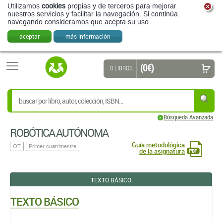
Utilizamos
cookies
propias y de terceros para mejorar
nuestros servicios y facilitar la navegación. Si continúa
navegando consideramos que acepta su uso.
aceptar
más información
(0 €)
0 LIBROS
Búsqueda Avanzada
ROBÓTICA AUTÓNOMA
Guía metodológica
OT
Primer cuatrimestre
de la asignatura
TEXTO BÁSICO
TEXTO BÁSICO