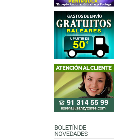
BOLETÍN DE
NOVEDADES
Introduzca su email si desea
estar informado de las
novedades y actividades de la
librería
Sanz y Torres
.