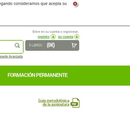
Entre en su cuenta o regístrese.
registro
su cuenta
(0 €)
buscar
0 LIBROS
queda Avanzada
FORMACIÓN PERMANENTE
Guía metodológica
de la asignatura