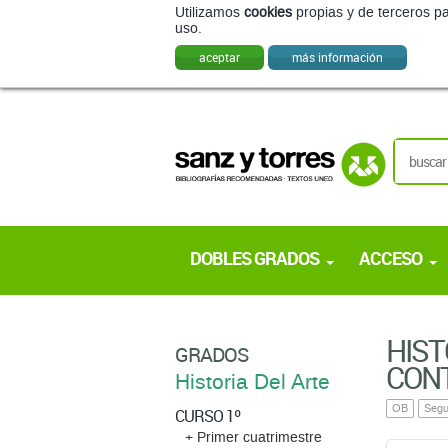
DOBLES GRADOS
ACCESO
HIST
GRADOS
CON
Historia Del Arte
OB
Segu
CURSO 1º
+ Primer cuatrimestre
TEXTO 
+ Segundo cuatrimestre
TEX
CURSO 2º
+ Primer cuatrimestre