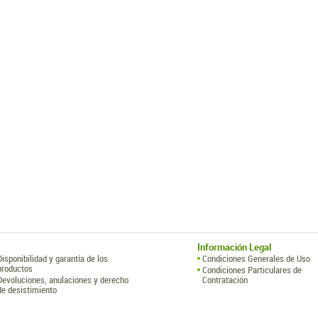
Información Legal
Disponibilidad y garantía de los
Condiciones Generales de Uso
productos
Condiciones Particulares de
Devoluciones, anulaciones y derecho
Contratación
de desistimiento
Sanz y Torres, S.L.
de los Barros, 17. Polígono Industrial Ventorro del Cano. 28925 Alcorcón (España)
) 91 314 55 99 ·
libreria@sanzytorres.com