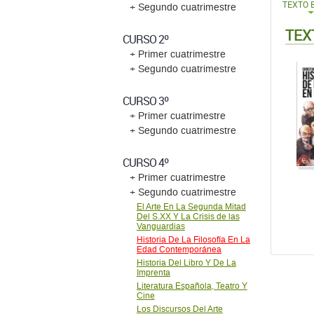
+ Segundo cuatrimestre
CURSO 3º
+ Primer cuatrimestre
+ Segundo cuatrimestre
CURSO 4º
+ Primer cuatrimestre
+ Segundo cuatrimestre
El Arte En La Segunda Mitad
Del S.XX Y La Crisis de las
Vanguardias
Historia De La Filosofía En La
Edad Contemporánea
Historia Del Libro Y De La
Imprenta
Literatura Española, Teatro Y
Cine
Los Discursos Del Arte
Contemporáneo
Sociología Y Estructura Social
Teoría Del Conocimiento II
Textos Literarios
Contemporáneos