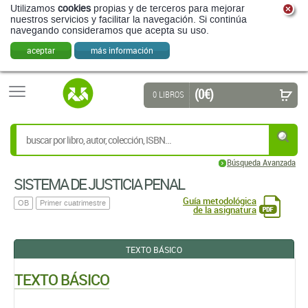
Utilizamos
cookies
propias y de terceros para mejorar
nuestros servicios y facilitar la navegación. Si continúa
navegando consideramos que acepta su uso.
aceptar
más información
(0 €)
0 LIBROS
Búsqueda Avanzada
SISTEMA DE JUSTICIA PENAL
Guía metodológica
OB
Primer cuatrimestre
de la asignatura
TEXTO BÁSICO
TEXTO BÁSICO