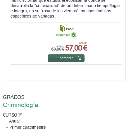
multidisciplinar que estudia el ecosistema dónde se
desarrolla la “criminalidad” de un determinado tiempo/lugar
e integra, en su “rosa de los vientos”, muchos ámbitos
específicos de variadas ...
Papel:
Disponible
57,00 €
ahora:
antes:
60,00 €
comprar
GRADOS
Criminología
CURSO 1º
+ Anual
+ Primer cuatrimestre