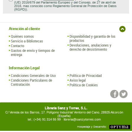
(UE) 2016/679 del Parlamento Europeo y del Consejo, de 27 de abril de
2016, mas conocido como Reglamento General de Protección de Datos
(RGPD)).
Atención al cliente
Quiénes somos
Disponibilidad y garantía de los
productos
Servicio a Bibliotecas
Devoluciones, anulaciones y
Contacto
derecho de desistimiento
Gastos de envío y tiempos de
entrega
Información Legal
Condiciones Generales de Uso
Política de Privacidad
Condiciones Particulares de
Aviso legal
Contratación
Política de Cookies
Librería Sanz y Torres, S.L.
C/ Vereda de los Barros, 17. Polígono Industrial Ventorro del Cano. 28925 Alcorcón
(España)
tel.: (+34) 91 314 55 99 ·
libreria@sanzytorres.com
Hospedaje y Desarrollo: