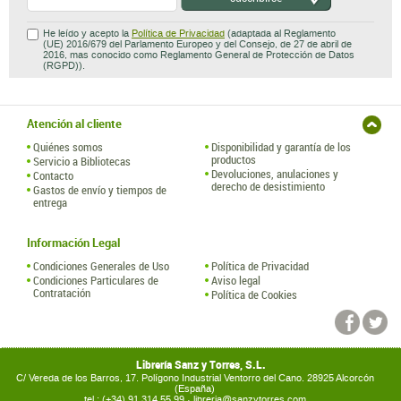
He leído y acepto la
Política de Privacidad
(adaptada al Reglamento
(UE) 2016/679 del Parlamento Europeo y del Consejo, de 27 de abril de
2016, mas conocido como Reglamento General de Protección de Datos
(RGPD)).
Atención al cliente
Quiénes somos
Disponibilidad y garantía de los
productos
Servicio a Bibliotecas
Devoluciones, anulaciones y
Contacto
derecho de desistimiento
Gastos de envío y tiempos de
entrega
Información Legal
Condiciones Generales de Uso
Política de Privacidad
Condiciones Particulares de
Aviso legal
Contratación
Política de Cookies
Librería Sanz y Torres, S.L.
C/ Vereda de los Barros, 17. Polígono Industrial Ventorro del Cano. 28925 Alcorcón
(España)
tel.: (+34) 91 314 55 99 ·
libreria@sanzytorres.com