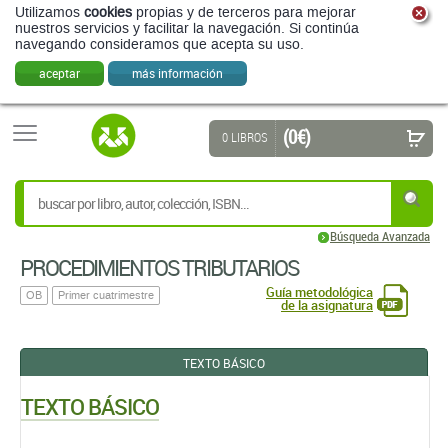
Utilizamos
cookies
propias y de terceros para mejorar
nuestros servicios y facilitar la navegación. Si continúa
navegando consideramos que acepta su uso.
aceptar
más información
(0 €)
0 LIBROS
Búsqueda Avanzada
PROCEDIMIENTOS TRIBUTARIOS
Guía metodológica
OB
Primer cuatrimestre
de la asignatura
TEXTO BÁSICO
TEXTO BÁSICO