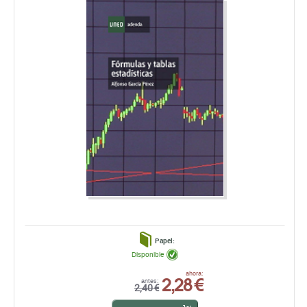
Papel:
Disponible
2,28 €
ahora:
antes:
2,40 €
comprar