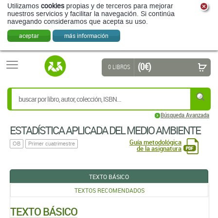
Utilizamos
cookies
propias y de terceros para mejorar
nuestros servicios y facilitar la navegación. Si continúa
navegando consideramos que acepta su uso.
aceptar
más información
(0 €)
0 LIBROS
Búsqueda Avanzada
ESTADÍSTICA APLICADA DEL MEDIO AMBIENTE
Guía metodológica
OB
Primer cuatrimestre
de la asignatura
TEXTO BÁSICO
TEXTOS RECOMENDADOS
TEXTO BÁSICO