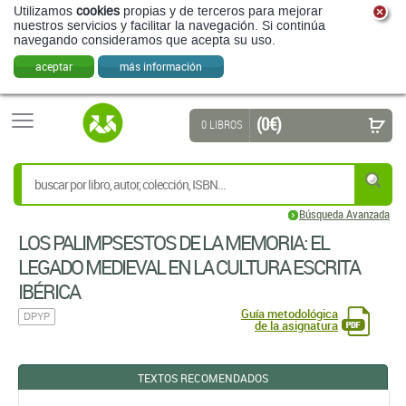
Utilizamos
cookies
propias y de terceros para mejorar
nuestros servicios y facilitar la navegación. Si continúa
navegando consideramos que acepta su uso.
aceptar
más información
(0 €)
0 LIBROS
Búsqueda Avanzada
LOS PALIMPSESTOS DE LA MEMORIA: EL
LEGADO MEDIEVAL EN LA CULTURA ESCRITA
IBÉRICA
Guía metodológica
DPYP
de la asignatura
TEXTOS RECOMENDADOS