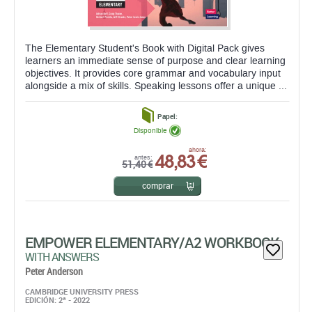
The Elementary Student's Book with Digital Pack gives
learners an immediate sense of purpose and clear learning
objectives. It provides core grammar and vocabulary input
alongside a mix of skills. Speaking lessons offer a unique ...
Papel:
Disponible
48,83 €
ahora:
antes:
51,40 €
comprar
EMPOWER ELEMENTARY/A2 WORKBOOK
WITH ANSWERS
Peter Anderson
CAMBRIDGE UNIVERSITY PRESS
EDICIÓN: 2ª - 2022