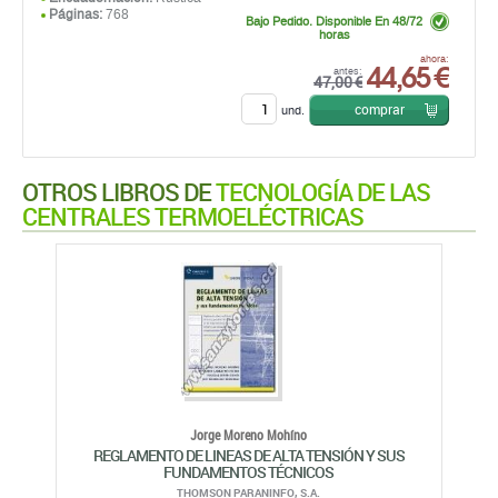
Páginas:
768
Bajo Pedido. Disponible En 48/72
horas
44,65 €
ahora:
antes:
47,00 €
comprar
und.
OTROS LIBROS DE
TECNOLOGÍA DE LAS
CENTRALES TERMOELÉCTRICAS
Jorge Moreno Mohíno
REGLAMENTO DE LINEAS DE ALTA TENSIÓN Y SUS
FUNDAMENTOS TÉCNICOS
THOMSON PARANINFO, S.A.