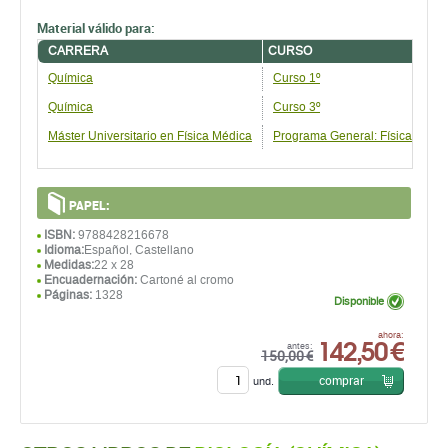
Material válido para:
CARRERA
CURSO
Química
Curso 1º
Química
Curso 3º
Máster Universitario en Física Médica
Programa General: Física Médica
PAPEL:
ISBN:
9788428216678
Idioma:
Español, Castellano
Medidas:
22 x 28
Encuadernación:
Cartoné al cromo
Páginas:
1328
Disponible
142,50 €
ahora:
antes:
150,00 €
comprar
und.