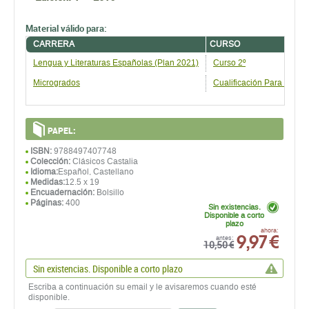
Material válido para:
CARRERA
CURSO
Lengua y Literaturas Españolas (Plan 2021)
Curso 2º
Microgrados
Cualificación Para La En
PAPEL:
ISBN:
9788497407748
Colección:
Clásicos Castalia
Idioma:
Español, Castellano
Medidas:
12.5 x 19
Encuadernación:
Bolsillo
Páginas:
400
Sin existencias.
Disponible a corto
plazo
9,97 €
ahora:
antes:
10,50 €
Sin existencias. Disponible a corto plazo
Escriba a continuación su email y le avisaremos cuando esté
disponible.