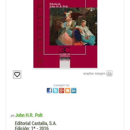
ampliar imagen
Compartir en:
John H.R. Polt
por
Editorial Castalia, S.A.
Edición:
1ª - 2016