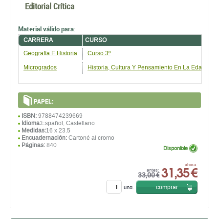
Editorial Crítica
Material válido para:
CARRERA
CURSO
Geografía E Historia
Curso 3º
Microgrados
Historia, Cultura Y Pensamiento En La Edad Mo
PAPEL:
ISBN:
9788474239669
Idioma:
Español, Castellano
Medidas:
16 x 23.5
Encuadernación:
Cartoné al cromo
Páginas:
840
Disponible
31,35 €
ahora:
antes:
33,00 €
comprar
und.