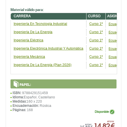
Material válido para:
CARRERA
CURSO
ASIGNATUR
Ecuaciones 
Ingeniería En Tecnología Industrial
Curso 1º
Ecuaciones 
Ingeniería De La Energía
Curso 1º
Ecuaciones 
Ingeniería Eléctrica
Curso 1º
Ecuaciones 
Ingeniería Electrónica Industrial Y Automática
Curso 1º
Ecuaciones 
Ingeniería Mecánica
Curso 1º
Ecuaciones 
Ingeniería De La Energí­a (Plan 2026)
Curso 1º
PAPEL:
ISBN:
9788429151459
Idioma:
Español, Castellano
Medidas:
160 x 220
Encuadernación:
Rústica
Páginas:
168
Disponible
14,82 €
ahora:
antes: