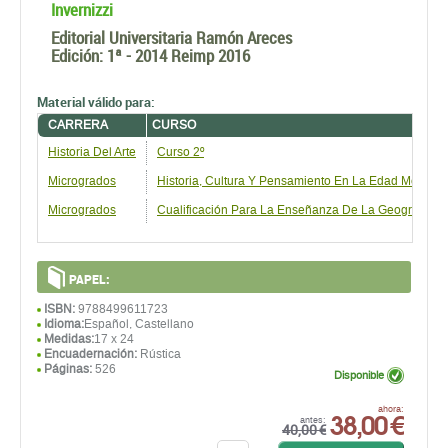
Invernizzi
Editorial Universitaria Ramón Areces
Edición:
1ª - 2014 Reimp 2016
Material válido para:
CARRERA
CURSO
Historia Del Arte
Curso 2º
Microgrados
Historia, Cultura Y Pensamiento En La Edad Modern
Microgrados
Cualificación Para La Enseñanza De La Geografía, La 
PAPEL:
ISBN:
9788499611723
Idioma:
Español, Castellano
Medidas:
17 x 24
Encuadernación:
Rústica
Páginas:
526
Disponible
38,00 €
ahora:
antes:
40,00 €