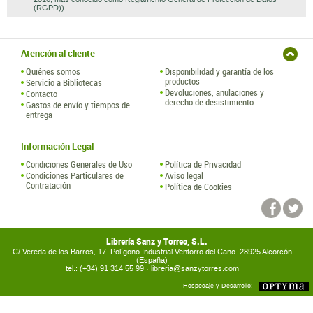
(RGPD)).
Atención al cliente
Quiénes somos
Disponibilidad y garantía de los
productos
Servicio a Bibliotecas
Devoluciones, anulaciones y
Contacto
derecho de desistimiento
Gastos de envío y tiempos de
entrega
Información Legal
Condiciones Generales de Uso
Política de Privacidad
Condiciones Particulares de
Aviso legal
Contratación
Política de Cookies
Librería Sanz y Torres, S.L.
C/ Vereda de los Barros, 17. Polígono Industrial Ventorro del Cano. 28925 Alcorcón
(España)
tel.: (+34) 91 314 55 99 ·
libreria@sanzytorres.com
Hospedaje y Desarrollo: