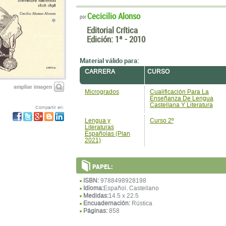
Cecicilio Alonso
por
Editorial Crítica
Edición:
1ª - 2010
Material válido para:
CARRERA
CURSO
ampliar imagen
Microgrados
Cualificación Para La
Enseñanza De Lengua
Castellana Y Literatura
Compartir en:
Lengua y
Curso 2º
Literaturas
Españolas (Plan
2021)
PAPEL:
ISBN:
9788498928198
Idioma:
Español, Castellano
Medidas:
14.5 x 22.5
Encuadernación:
Rústica
Páginas:
858