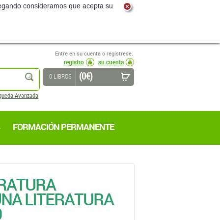
navegando consideramos que acepta su
Entre en su cuenta o regístrese.
registro
su cuenta
(0 €)
buscar
0 LIBROS
queda Avanzada
FORMACIÓN PERMANENTE
ERATURA
UNA LITERATURA
0