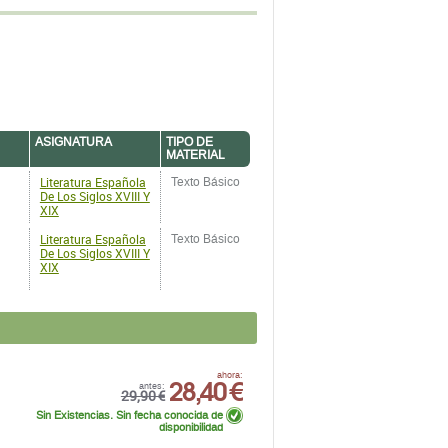
ASIGNATURA
TIPO DE
MATERIAL
Literatura Española
Texto Básico
De Los Siglos XVIII Y
XIX
Literatura Española
Texto Básico
De Los Siglos XVIII Y
XIX
28,40 €
ahora:
antes:
29,90 €
Sin Existencias. Sin fecha conocida de
disponibilidad