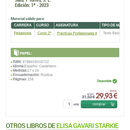
Edición:
1ª - 2023
Material válido para:
CARRERA
CURSO
ASIGNATURA
TIPO DE MATERI
Prácticas Profesionales II
Pedagogía
Curso 2º
Texto Básico
PAPEL:
ISBN:
9788418316722
Idioma:
Español, Castellano
Medidas:
17 x 24
Encuadernación:
Rústica
Páginas:
158
Disponible
29,93 €
ahora:
antes:
31,50 €
comprar
und.
OTROS LIBROS DE
ELISA GAVARI STARKIE