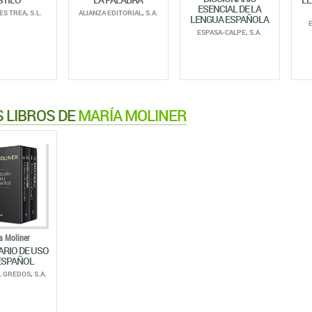
ESENCIAL DE LA
S TREA, S.L.
ALIANZA EDITORIAL, S.A.
LENGUA ESPAÑOLA
ESPASA-CALPE, S.A.
 LIBROS DE
MARÍA MOLINER
a Moliner
ARIO DE USO
ESPAÑOL
 GREDOS, S.A.