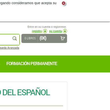
navegando consideramos que acepta su
Entre en su cuenta o regístrese.
registro
su cuenta
(0 €)
buscar
0 LIBROS
queda Avanzada
FORMACIÓN PERMANENTE
O DEL ESPAÑOL