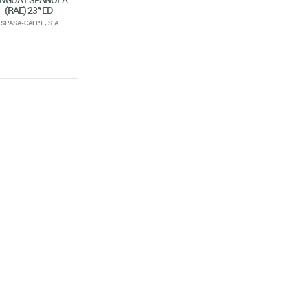
(RAE) 23ª ED
ESPASA-CALPE, S.A.