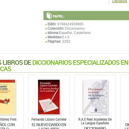
Literatura
PAPEL:
ISBN:
9788424928865
Colección:
Diccionarios
Idioma:
Español, Castellano
Medidas:
0 x 0
Páginas:
3352
 LIBROS DE
DICCIONARIOS ESPECIALIZADOS EN 
ICAS
 Gómez Font
Fernando Lázaro Carreter
R.A.E Real Academia De
La Lengua Española
ÑOL CON
EL NUEVO DARDO EN
DI
DICCIONARIO
STILO
LA PALABRA
L