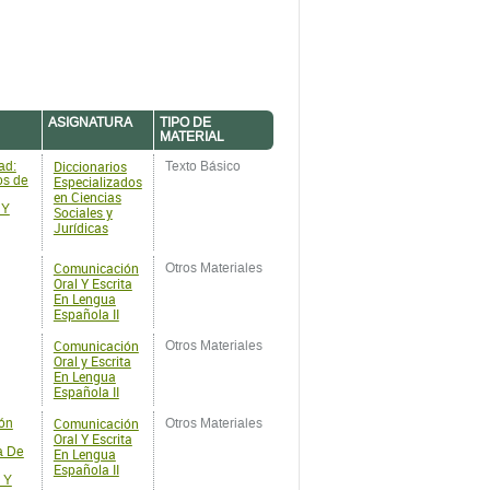
ASIGNATURA
TIPO DE
MATERIAL
Diccionarios
ad:
Texto Básico
os de
Especializados
en Ciencias
 Y
Sociales y
Jurídicas
Comunicación
Otros Materiales
Oral Y Escrita
En Lengua
Española II
Comunicación
Otros Materiales
Oral y Escrita
En Lengua
Española II
Comunicación
ión
Otros Materiales
Oral Y Escrita
a De
En Lengua
Española II
 Y