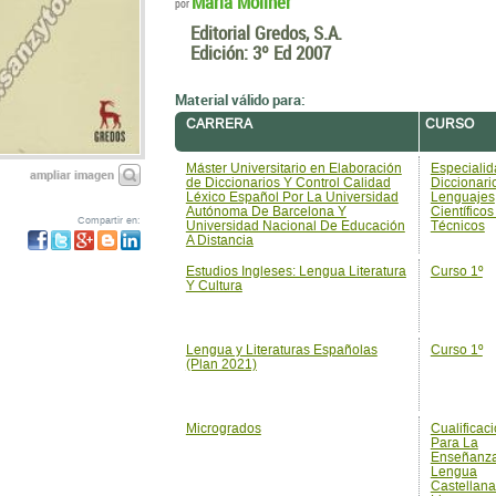
María Moliner
por
Editorial Gredos, S.A.
Edición:
3º Ed 2007
Material válido para:
CARRERA
CURSO
Máster Universitario en Elaboración
Especialid
ampliar imagen
de Diccionarios Y Control Calidad
Diccionari
Léxico Español Por La Universidad
Lenguajes
Autónoma De Barcelona Y
Científicos
Compartir en:
Universidad Nacional De Educación
Técnicos
A Distancia
Estudios Ingleses: Lengua Literatura
Curso 1º
Y Cultura
Lengua y Literaturas Españolas
Curso 1º
(Plan 2021)
Microgrados
Cualificac
Para La
Enseñanz
Lengua
Castellana