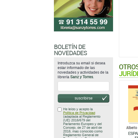
BOLETÍN DE
NOVEDADES
Introduzca su email si desea
OTROS
estar informado de las
JURÍD
novedades y actividades de la
librería
Sanz y Torres
.
suscribirse
He leído y acepto la
Política de Privacidad
(adaptada al Reglamento
(UE) 2016/679 del
Parlamento Europeo y del
Alberto
Consejo, de 27 de abril de
2016, mas conocido como
ESPA
Reglamento General de
E