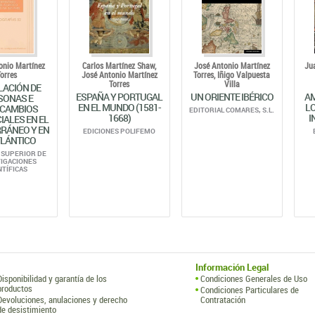
onio Martínez
Carlos Martínez Shaw,
José Antonio Martínez
Jua
Torres
José Antonio Martínez
Torres,
Iñigo Valpuesta
Torres
Villa
LACIÓN DE
ESPAÑA Y PORTUGAL
UN ORIENTE IBÉRICO
AM
SONAS E
EN EL MUNDO (1581-
LO
RCAMBIOS
EDITORIAL COMARES, S.L.
1668)
I
ALES EN EL
RÁNEO Y EN
EDICIONES POLIFEMO
TLÁNTICO
 SUPERIOR DE
TIGACIONES
NTÍFICAS
Información Legal
Disponibilidad y garantía de los
Condiciones Generales de Uso
productos
Condiciones Particulares de
Devoluciones, anulaciones y derecho
Contratación
de desistimiento