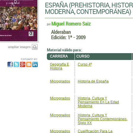
ESPAÑA (PREHISTORIA, HISTOR
MODERNA, CONTEMPORÁNEA)
Miguel Romero Saiz
por
Alderaban
Edición:
1ª - 2009
ampliar imagen
Material válido para:
CARRERA
CURSO
Compartir en:
Geografía E
Curso 4º
Historia
Microgrados
Historia de España
Microgrados
Historia, Cultura Y
Pensamiento En La Edad
Moderna
Microgrados
Historia, Cultura Y
Pensamiento Contemporáneo.
Siglo XX
Microgrados
Cualificación Para La