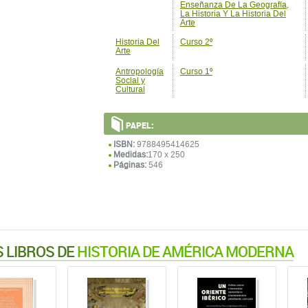
Enseñanza De La Geografía,
La Historia Y La Historia Del
Arte
Historia Del
Curso 2º
Arte
Antropología
Curso 1º
Social y
Cultural
PAPEL:
ISBN:
9788495414625
Medidas:
170 x 250
Páginas:
546
 LIBROS DE
HISTORIA DE AMÉRICA MODERNA