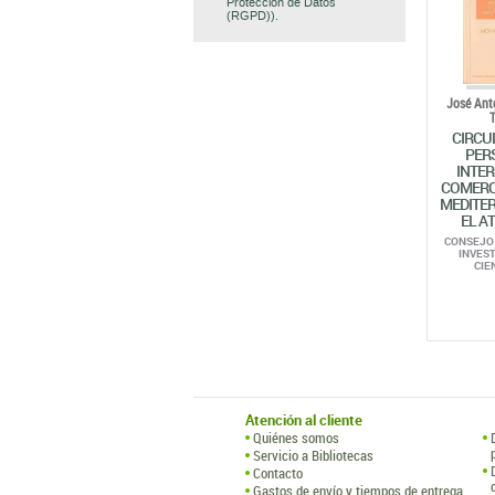
Protección de Datos
(RGPD)).
José Ant
CIRCU
PER
INTE
COMERCI
MEDITER
EL A
CONSEJO
INVES
CIE
Atención al cliente
Quiénes somos
Servicio a Bibliotecas
Contacto
Gastos de envío y tiempos de entrega