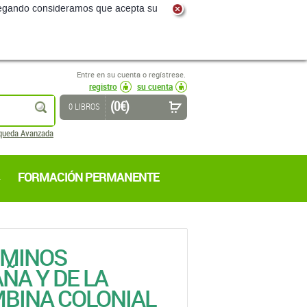
navegando consideramos que acepta su
Entre en su cuenta o regístrese.
registro
su cuenta
(0 €)
buscar
0 LIBROS
queda Avanzada
FORMACIÓN PERMANENTE
RMINOS
ÑA Y DE LA
BINA COLONIAL