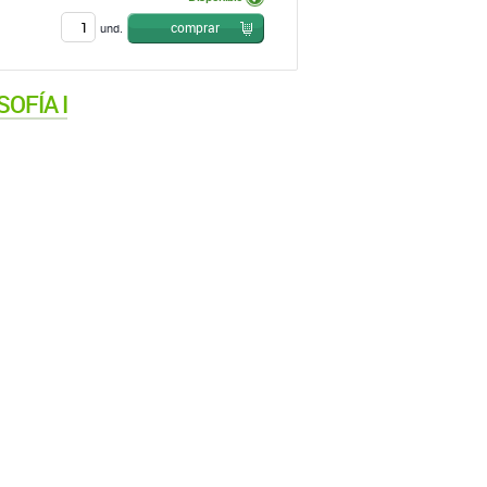
comprar
und.
OFÍA I