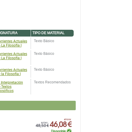
IGNATURA
TIPO DE MATERIAL
rrientes Actuales
Texto Básico
 La Filosofía I
rrientes Actuales
Texto Básico
 La Filosofía I
rrientes Actuales
Texto Básico
 la Filosofía I
 Interpretación
Textos Recomendados
 Textos
losóficos
46,08 €
ahora:
antes:
48,50 €
Disponible