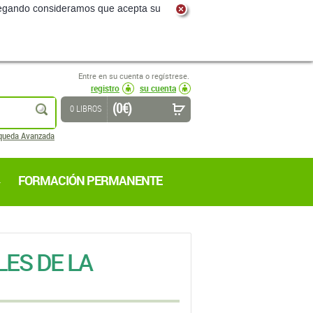
navegando consideramos que acepta su
Entre en su cuenta o regístrese.
registro
su cuenta
(0 €)
buscar
0 LIBROS
queda Avanzada
FORMACIÓN PERMANENTE
ES DE LA