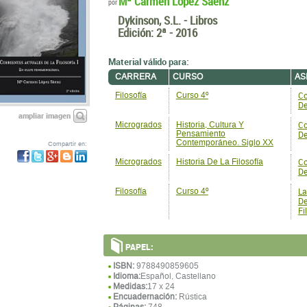
Mª Carmen López Sáenz
por
Dykinson, S.L. - Libros
Edición:
2ª - 2016
Material válido para:
CARRERA
CURSO
AS
Co
Filosofía
Curso 4º
De
ampliar imagen
Co
Microgrados
Historia, Cultura Y
Pensamiento
De
Contemporáneo. Siglo XX
Compartir en:
Co
Microgrados
Historia De La Filosofía
De
La
Filosofía
Curso 4º
De
Fi
PAPEL:
ISBN:
9788490859605
Idioma:
Español, Castellano
Medidas:
17 x 24
Encuadernación:
Rústica