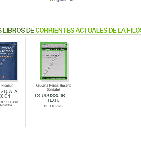
Páginas:
748
 LIBROS DE
CORRIENTES ACTUALES DE LA FILOS
 Ricoeur
Azucena Penas,
Rosario
González
EXTO A LA
ESTUDIOS SOBRE EL
CCIÓN
TEXTO
DE CULTURA
ONÓMICA
PETER LANG