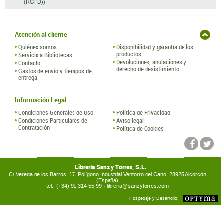
(RGPD)).
Atención al cliente
Quiénes somos
Disponibilidad y garantía de los
productos
Servicio a Bibliotecas
Devoluciones, anulaciones y
Contacto
derecho de desistimiento
Gastos de envío y tiempos de
entrega
Información Legal
Condiciones Generales de Uso
Política de Privacidad
Condiciones Particulares de
Aviso legal
Contratación
Política de Cookies
Librería Sanz y Torres, S.L.
C/ Vereda de los Barros, 17. Polígono Industrial Ventorro del Cano. 28925 Alcorcón
(España)
tel.: (+34) 91 314 55 99 ·
libreria@sanzytorres.com
Hospedaje y Desarrollo: