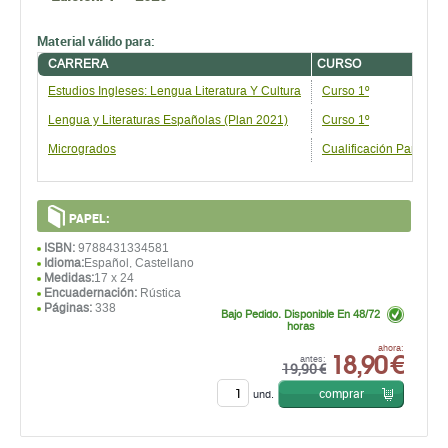
Material válido para:
CARRERA
CURSO
Estudios Ingleses: Lengua Literatura Y Cultura
Curso 1º
Lengua y Literaturas Españolas (Plan 2021)
Curso 1º
Microgrados
Cualificación Para La
PAPEL:
ISBN:
9788431334581
Idioma:
Español, Castellano
Medidas:
17 x 24
Encuadernación:
Rústica
Páginas:
338
Bajo Pedido. Disponible En 48/72
horas
18,90 €
ahora:
antes:
19,90 €
comprar
und.