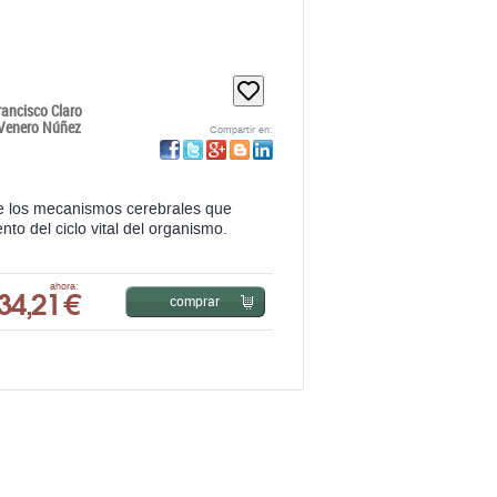
rancisco Claro
 Venero Núñez
Compartir en:
 de los mecanismos cerebrales que
to del ciclo vital del organismo.
34,21 €
ahora:
comprar