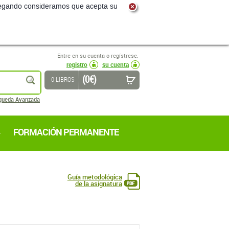
navegando consideramos que acepta su
Entre en su cuenta o regístrese.
registro
su cuenta
(0 €)
buscar
0 LIBROS
queda Avanzada
FORMACIÓN PERMANENTE
Guía metodológica
de la asignatura