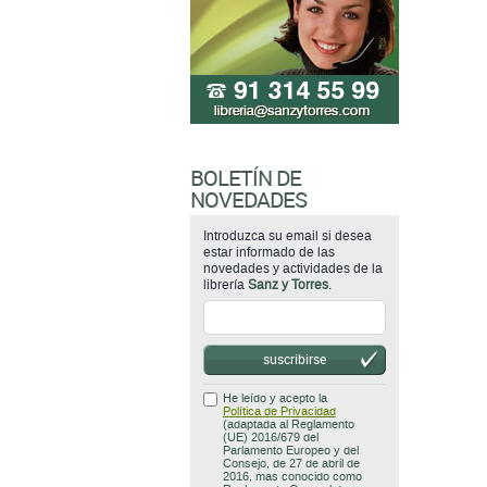
BOLETÍN DE
NOVEDADES
Introduzca su email si desea
estar informado de las
novedades y actividades de la
librería
Sanz y Torres
.
suscribirse
He leído y acepto la
Política de Privacidad
(adaptada al Reglamento
(UE) 2016/679 del
Parlamento Europeo y del
Consejo, de 27 de abril de
2016, mas conocido como