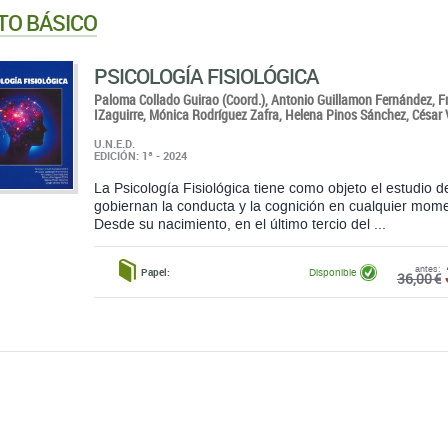
TO BÁSICO
PSICOLOGÍA FISIOLÓGICA
Paloma Collado Guirao (Coord.),
Antonio Guillamon Fernández,
F
IZaguirre,
Mónica Rodríguez Zafra,
Helena Pinos Sánchez,
César
U.N.E.D.
EDICIÓN: 1ª - 2024
La Psicología Fisiológica tiene como objeto el estudio
gobiernan la conducta y la cognición en cualquier momen
Desde su nacimiento, en el último tercio del ...
antes:
Papel:
Disponible
36,00 €