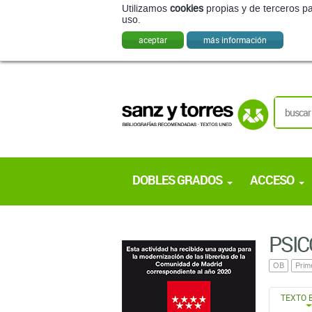
Utilizamos
cookies
propias y de terceros pa
uso.
aceptar
más información
DOBLES GRADOS
ACCESO
PSIC
OB
Prim
TEXTO 