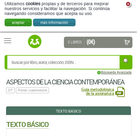
Utilizamos
cookies
propias y de terceros para mejorar
nuestros servicios y facilitar la navegación. Si continúa
navegando consideramos que acepta su uso.
aceptar
más información
(0 €)
0 LIBROS
Búsqueda Avanzada
ASPECTOS DE LA CIENCIA CONTEMPORÁNEA
Guía metodológica
OT
Primer cuatrimestre
de la asignatura
TEXTO BÁSICO
TEXTO BÁSICO