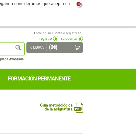
navegando consideramos que acepta su
Entre en su cuenta o regístrese.
registro
su cuenta
(0 €)
buscar
0 LIBROS
queda Avanzada
FORMACIÓN PERMANENTE
Guía metodológica
de la asignatura