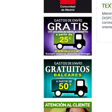
TEX
Mient
DISPO
corres
orient