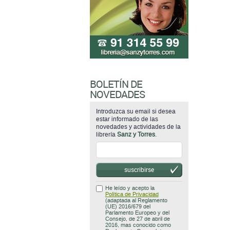
BOLETÍN DE
NOVEDADES
Introduzca su email si desea
estar informado de las
novedades y actividades de la
librería
Sanz y Torres
.
suscribirse
He leído y acepto la
Política de Privacidad
(adaptada al Reglamento
(UE) 2016/679 del
Parlamento Europeo y del
Consejo, de 27 de abril de
2016, mas conocido como