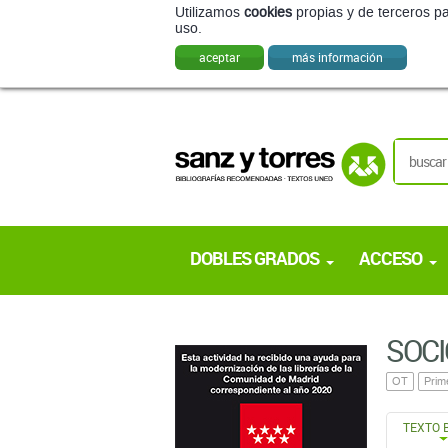
Utilizamos
cookies
propias y de terceros pa
uso.
aceptar
más información
DOBLES GRADOS
ACCESO
SOCI
OT
Prim
TEXTO 