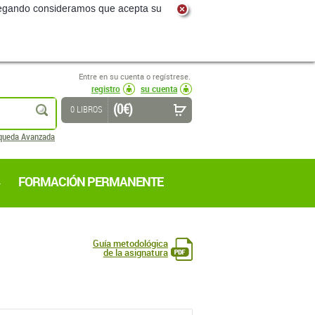
navegando consideramos que acepta su
Entre en su cuenta o regístrese.
registro
su cuenta
(0 €)
buscar
0 LIBROS
queda Avanzada
FORMACIÓN PERMANENTE
Guía metodológica
de la asignatura