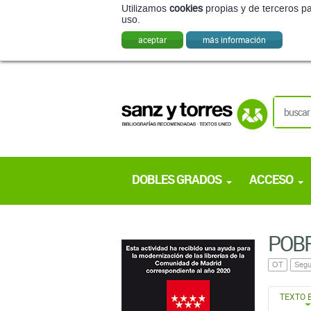
Utilizamos
cookies
propias y de terceros pa
uso.
aceptar
más información
DOBLES GRADOS
ACCESO
POBR
OT
Segu
TEXTO 