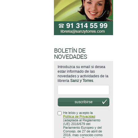
BOLETÍN DE
NOVEDADES
Introduzca su email si desea
estar informado de las
novedades y actividades de la
librería
Sanz y Torres
.
suscribirse
He leído y acepto la
Política de Privacidad
(adaptada al Reglamento
(UE) 2016/679 del
Parlamento Europeo y del
Consejo, de 27 de abril de
2016, mas conocido como