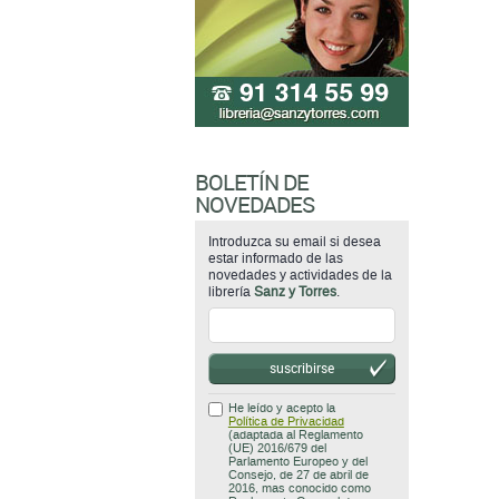
BOLETÍN DE
NOVEDADES
Introduzca su email si desea
estar informado de las
novedades y actividades de la
librería
Sanz y Torres
.
suscribirse
He leído y acepto la
Política de Privacidad
(adaptada al Reglamento
(UE) 2016/679 del
Parlamento Europeo y del
Consejo, de 27 de abril de
2016, mas conocido como