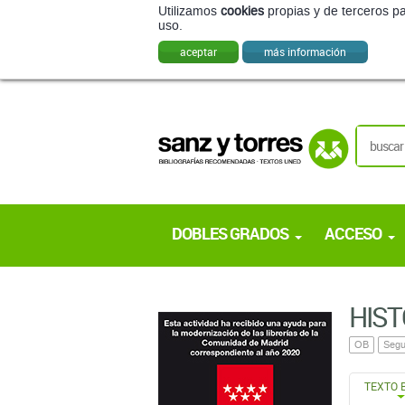
Utilizamos
cookies
propias y de terceros pa
uso.
aceptar
más información
DOBLES GRADOS
ACCESO
HIST
OB
Segu
TEXTO 