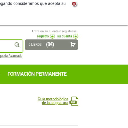
navegando consideramos que acepta su
Entre en su cuenta o regístrese.
registro
su cuenta
(0 €)
buscar
0 LIBROS
queda Avanzada
FORMACIÓN PERMANENTE
Guía metodológica
de la asignatura