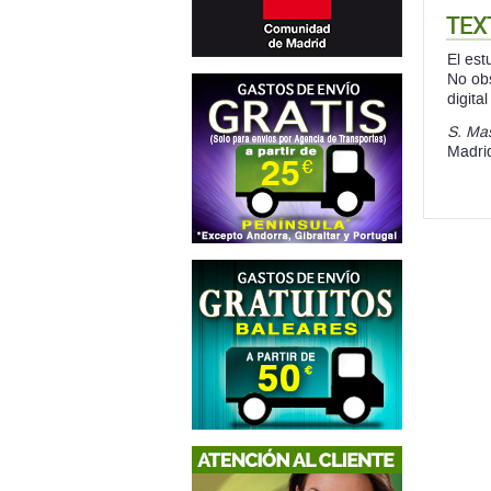
TEX
El est
No ob
digita
S. Mas
Madri