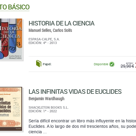
TO BÁSICO
HISTORIA DE LA CIENCIA
Manuel Selles,
Carlos Solís
ESPASA-CALPE, S.A.
EDICIÓN: 4ª - 2013
antes:
Papel:
Disponible
29,90 €
LAS INFINITAS VIDAS DE EUCLIDES
Benjamin Wardhaugh
SHACKLETON BOOKS S.L.
EDICIÓN: 1ª - 2022
Sería difícil encontrar un libro más influyente en la hist
Euclides. A lo largo de dos mil trescientos años, su pod
ciencia ...