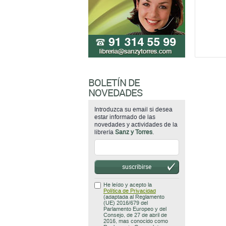
BOLETÍN DE
NOVEDADES
Introduzca su email si desea
estar informado de las
novedades y actividades de la
librería
Sanz y Torres
.
suscribirse
He leído y acepto la
Política de Privacidad
(adaptada al Reglamento
(UE) 2016/679 del
Parlamento Europeo y del
Consejo, de 27 de abril de
2016, mas conocido como