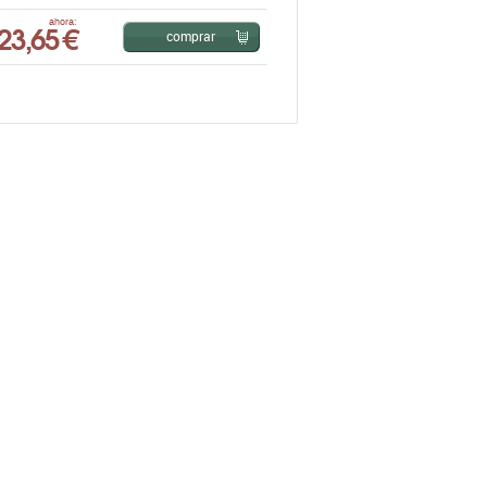
23,65 €
ahora:
comprar