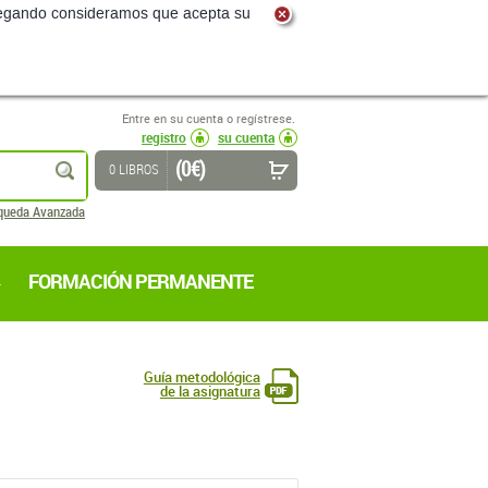
navegando consideramos que acepta su
Entre en su cuenta o regístrese.
registro
su cuenta
(0 €)
buscar
0 LIBROS
queda Avanzada
FORMACIÓN PERMANENTE
Guía metodológica
de la asignatura