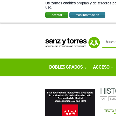
Utilizamos
cookies
propias y de terceros pa
uso.
aceptar
más información
DOBLES GRADOS
ACCESO
HIST
OT
Segu
TEXTO 