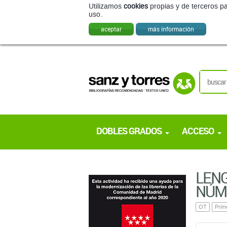
Utilizamos
cookies
propias y de terceros pa
uso.
aceptar
más información
DOBLES GRADOS
ACCESO
LENG
NÚM
OT
Prim