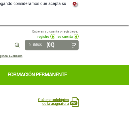
navegando consideramos que acepta su
Entre en su cuenta o regístrese.
registro
su cuenta
(0 €)
buscar
0 LIBROS
queda Avanzada
FORMACIÓN PERMANENTE
Guía metodológica
de la asignatura