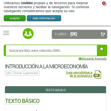
Utilizamos
cookies
propias y de terceros para mejorar
nuestros servicios y facilitar la navegación. Si continúa
navegando consideramos que acepta su uso.
aceptar
más información
(0 €)
0 LIBROS
Búsqueda Avanzada
INTRODUCCIÓN A LA MICROECONOMÍA
Guía metodológica
OB
Primer cuatrimestre
de la asignatura
TEXTO BÁSICO
TEXTO BÁSICO