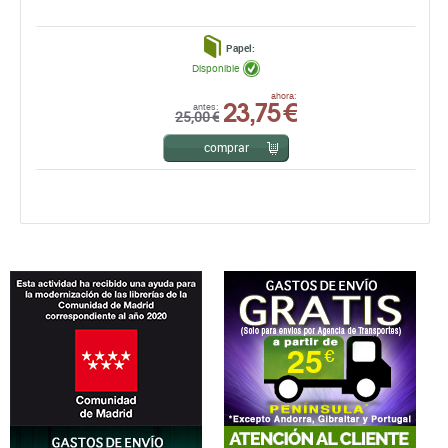
Papel:
Disponible
23,75 €
ahora:
antes:
25,00 €
comprar