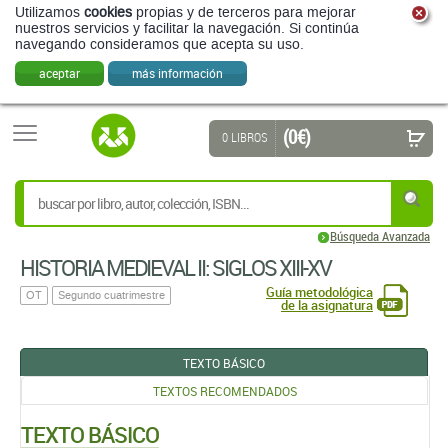
Utilizamos
cookies
propias y de terceros para mejorar
nuestros servicios y facilitar la navegación. Si continúa
navegando consideramos que acepta su uso.
aceptar
más información
(0 €)
0 LIBROS
Búsqueda Avanzada
HISTORIA MEDIEVAL II: SIGLOS XIII-XV
Guía metodológica
OT
Segundo cuatrimestre
de la asignatura
TEXTO BÁSICO
TEXTOS RECOMENDADOS
TEXTO BÁSICO