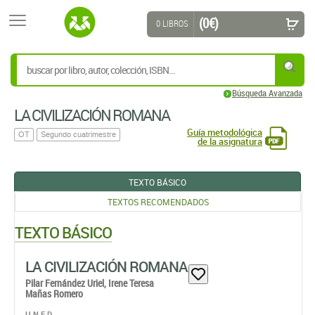
(0 €)
0 LIBROS
Búsqueda Avanzada
LA CIVILIZACIÓN ROMANA
Guía metodológica
OT
Segundo cuatrimestre
de la asignatura
TEXTO BÁSICO
TEXTOS RECOMENDADOS
TEXTO BÁSICO
LA CIVILIZACIÓN ROMANA
Pilar Fernández Uriel,
Irene Teresa
Mañas Romero
U.N.E.D.