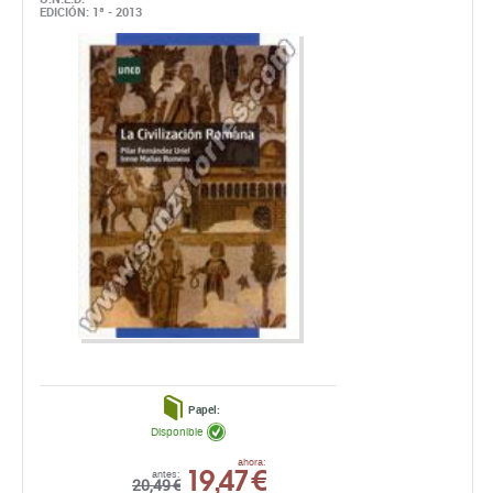
EDICIÓN: 1ª - 2013
Papel:
Disponible
19,47 €
ahora:
antes:
20,49 €