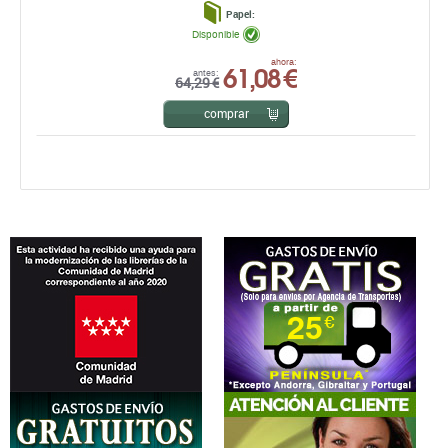
Papel:
Disponible
61,08 €
ahora:
antes:
64,29 €
comprar