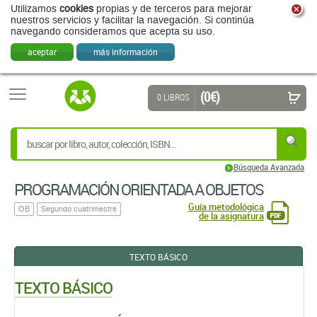
Utilizamos
cookies
propias y de terceros para mejorar
nuestros servicios y facilitar la navegación. Si continúa
navegando consideramos que acepta su uso.
aceptar
más información
(0 €)
0 LIBROS
Búsqueda Avanzada
PROGRAMACIÓN ORIENTADA A OBJETOS
Guía metodológica
OB
Segundo cuatrimestre
de la asignatura
TEXTO BÁSICO
TEXTO BÁSICO