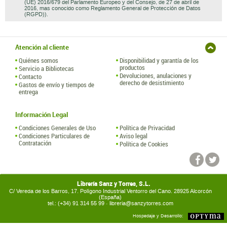
(UE) 2016/679 del Parlamento Europeo y del Consejo, de 27 de abril de
2016, mas conocido como Reglamento General de Protección de Datos
(RGPD)).
Atención al cliente
Quiénes somos
Disponibilidad y garantía de los
productos
Servicio a Bibliotecas
Devoluciones, anulaciones y
Contacto
derecho de desistimiento
Gastos de envío y tiempos de
entrega
Información Legal
Condiciones Generales de Uso
Política de Privacidad
Condiciones Particulares de
Aviso legal
Contratación
Política de Cookies
Librería Sanz y Torres, S.L.
C/ Vereda de los Barros, 17. Polígono Industrial Ventorro del Cano. 28925 Alcorcón
(España)
tel.: (+34) 91 314 55 99 ·
libreria@sanzytorres.com
Hospedaje y Desarrollo: