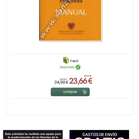
Papel:
Disponible
23,66 €
ahora:
antes:
24,90 €
comprar