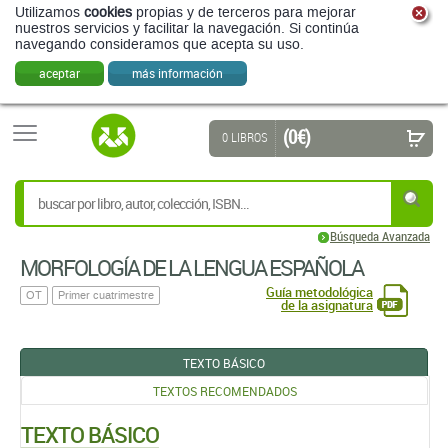
Utilizamos
cookies
propias y de terceros para mejorar
nuestros servicios y facilitar la navegación. Si continúa
navegando consideramos que acepta su uso.
aceptar
más información
(0 €)
0 LIBROS
Búsqueda Avanzada
MORFOLOGÍ­A DE LA LENGUA ESPAÑOLA
Guía metodológica
OT
Primer cuatrimestre
de la asignatura
TEXTO BÁSICO
TEXTOS RECOMENDADOS
TEXTO BÁSICO