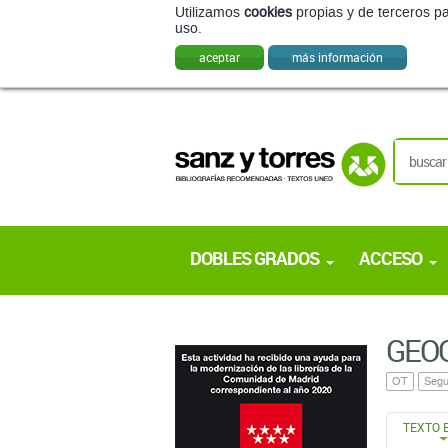
Utilizamos
cookies
propias y de terceros pa
uso.
aceptar
más información
DOBLES GRADOS
ACCESO
GEOG
OT
Segu
TEXTO 