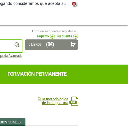
navegando consideramos que acepta su
Entre en su cuenta o regístrese.
registro
su cuenta
(0 €)
buscar
0 LIBROS
queda Avanzada
FORMACIÓN PERMANENTE
Guía metodológica
de la asignatura
DIOVISUALES