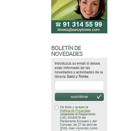
BOLETÍN DE
NOVEDADES
Introduzca su email si desea
estar informado de las
novedades y actividades de la
librería
Sanz y Torres
.
suscribirse
He leído y acepto la
Política de Privacidad
(adaptada al Reglamento
(UE) 2016/679 del
Parlamento Europeo y del
Consejo, de 27 de abril de
2016, mas conocido como