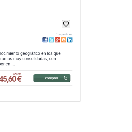
Compartir en:
ocimiento geográfico en los que
en ramas muy consolidadas, con
ponen ...
45,60 €
ahora:
comprar