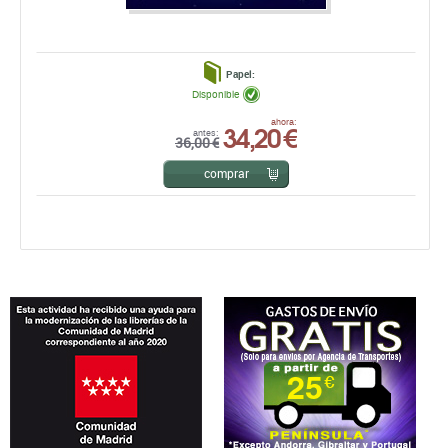
Papel:
Disponible
34,20 €
ahora:
antes:
36,00 €
comprar