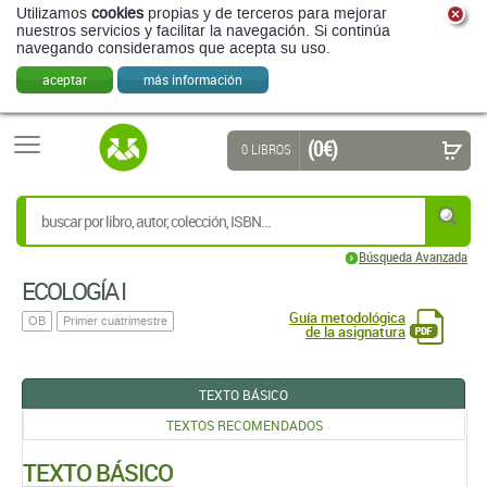
Utilizamos
cookies
propias y de terceros para mejorar
nuestros servicios y facilitar la navegación. Si continúa
navegando consideramos que acepta su uso.
aceptar
más información
(0 €)
0 LIBROS
Búsqueda Avanzada
ECOLOGÍA I
Guía metodológica
OB
Primer cuatrimestre
de la asignatura
TEXTO BÁSICO
TEXTOS RECOMENDADOS
TEXTO BÁSICO