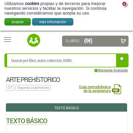
Utilizamos
cookies
propias y de terceros para mejorar
nuestros servicios y facilitar la navegación. Si continúa
navegando consideramos que acepta su uso.
aceptar
más información
(0 €)
0 LIBROS
Búsqueda Avanzada
ARTE PREHÍSTORICO
Guía metodológica
OT
Segundo cuatrimestre
de la asignatura
TEXTO BÁSICO
TEXTO BÁSICO