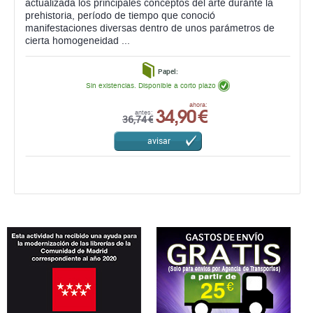
actualizada los principales conceptos del arte durante la
prehistoria, período de tiempo que conoció
manifestaciones diversas dentro de unos parámetros de
cierta homogeneidad ...
Papel:
Sin existencias. Disponible a corto plazo
34,90 €
ahora:
antes:
36,74 €
avisar