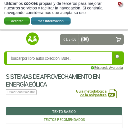
Utilizamos
cookies
propias y de terceros para mejorar
nuestros servicios y facilitar la navegación. Si continúa
navegando consideramos que acepta su uso.
aceptar
más información
(0 €)
0 LIBROS
Búsqueda Avanzada
SISTEMAS DE APROVECHAMIENTO EN
ENERGÍA EÓLICA
Guía metodológica
Primer cuatrimestre
de la asignatura
TEXTO BÁSICO
TEXTOS RECOMENDADOS