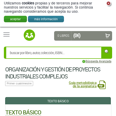
Utilizamos
cookies
propias y de terceros para mejorar
nuestros servicios y facilitar la navegación. Si continúa
navegando consideramos que acepta su uso.
aceptar
más información
(0 €)
0 LIBROS
Búsqueda Avanzada
ORGANIZACIÓN Y GESTIÓN DE PROYECTOS
INDUSTRIALES COMPLEJOS
Guía metodológica
Primer cuatrimestre
de la asignatura
TEXTO BÁSICO
TEXTO BÁSICO