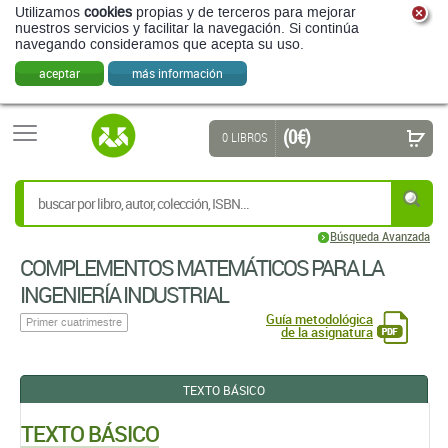
Utilizamos
cookies
propias y de terceros para mejorar
nuestros servicios y facilitar la navegación. Si continúa
navegando consideramos que acepta su uso.
aceptar
más información
(0 €)
0 LIBROS
Búsqueda Avanzada
COMPLEMENTOS MATEMÁTICOS PARA LA
INGENIERÍA INDUSTRIAL
Guía metodológica
Primer cuatrimestre
de la asignatura
TEXTO BÁSICO
TEXTO BÁSICO