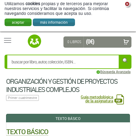
Utilizamos
cookies
propias y de terceros para mejorar
nuestros servicios y facilitar la navegación. Si continúa
navegando consideramos que acepta su uso.
aceptar
más información
(0 €)
0 LIBROS
Búsqueda Avanzada
ORGANIZACIÓN Y GESTIÓN DE PROYECTOS
INDUSTRIALES COMPLEJOS
Guía metodológica
Primer cuatrimestre
de la asignatura
TEXTO BÁSICO
TEXTO BÁSICO